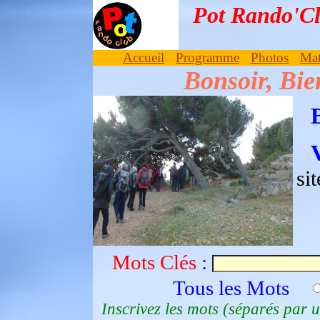
Pot Rando'
Accueil
Programme
Photos
Mat
Bonsoir, Bien
Voici les albums d
sit
Mots Clés
:
Tous les Mots
Inscrivez les mots (séparés par u