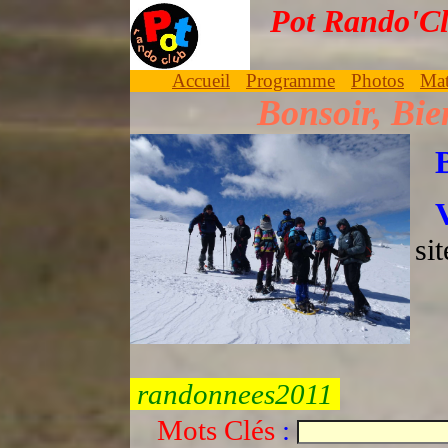
Pot Rando'
Accueil
Programme
Photos
Mat
Bonsoir, Bien
Voici les albums d
sit
randonnees2011
Mots Clés
: