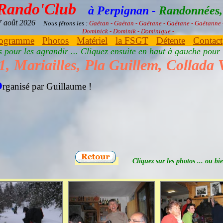
 Rando'Club
à Perpignan -
Randonnées, 
07 août 2026
Nous fêtons les :
Gaétan - Gaëtan - Gaétane - Gaëtane - Gaétanne
Dominick - Dominik - Dominique -
ogramme
Photos
Matériel
la FSGT
Détente
Contact
es pour les agrandir ... Cliquez ensuite en haut à gauche pour
1, Mariailles, Pla Guillem, Collada 
O
rganisé par Guillaume !
Cliquez sur les photos ... ou 