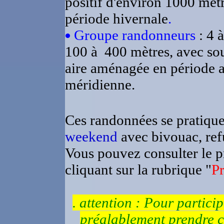
positif d'environ 1000 mètr
période hivernale
.
Groupe randonneurs
: 4 
100 à 400 mètres, avec sou
aire aménagée en période a
méridienne.
Ces randonnées se pratiqu
weekend
avec bivouac, ref
Vous pouvez consulter le 
cliquant sur la rubrique "
P
. attention : Pour partici
préalablement prendre co