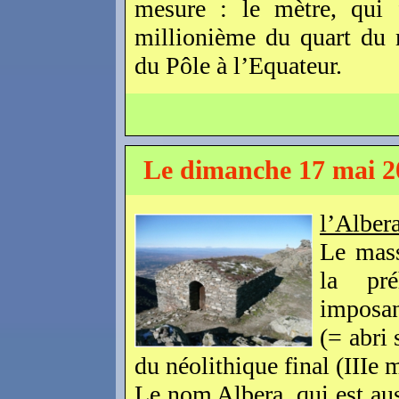
mesure : le mètre, qui 
millionième du quart du m
du Pôle à l’Equateur.
Le dimanche 17 mai 2
l’Alber
Le mass
la pré
imposan
(= abri 
du néolithique final (IIIe m
Le nom Albera, qui est au