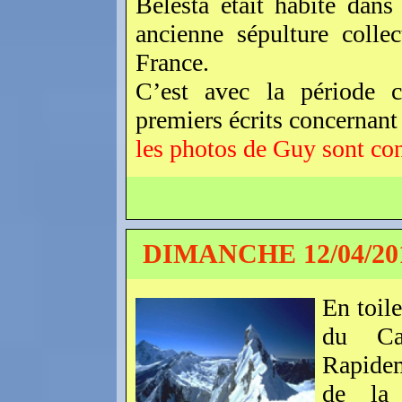
Belesta était habité dans
ancienne sépulture colle
France.
C’est avec la période ca
premiers écrits concernant le
les photos de Guy sont con
DIMANCHE 12/04/20
En toil
du Ca
Rapidem
de la