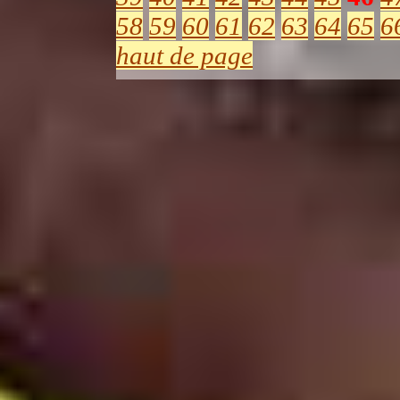
58
59
60
61
62
63
64
65
6
haut de page