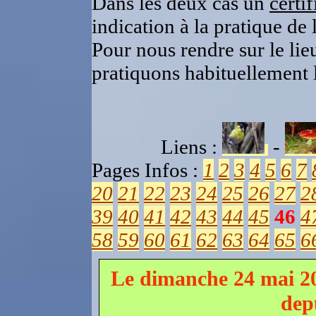
Dans les deux cas un
certi
indication à la pratique de
Pour nous rendre sur le lie
pratiquons habituellement 
Liens :
-
Pages Infos :
1
2
3
4
5
6
7
20
21
22
23
24
25
26
27
2
39
40
41
42
43
44
45
46
4
58
59
60
61
62
63
64
65
6
Le dimanche 24 mai 2
dep