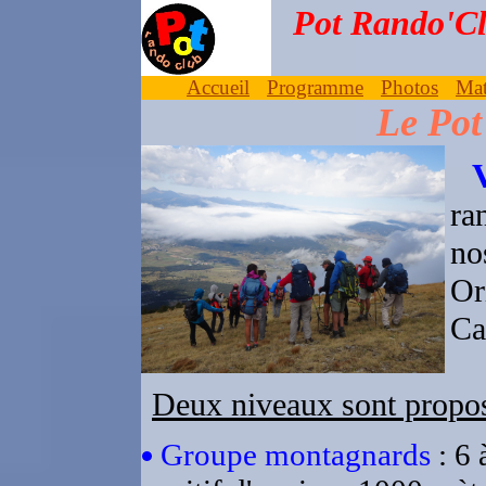
Pot Rando'
Accueil
Programme
Photos
Mat
Le Pot
Venez nous rej
ra
no
O
Ca
Deux niveaux sont propo
Groupe montagnards
: 6