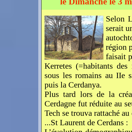
le Dimanche le 3 
Selon L
serait u
autocht
région 
faisait 
Kerretes (=habitants des
sous les romains au IIe s
puis la Cerdanya.
Plus tard lors de la cré
Cerdagne fut réduite au se
Tech se trouva rattaché au
...St Laurent de Cerdans :
L’évolution démographique 