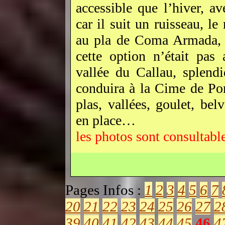
accessible que l’hiver, 
car il suit un ruisseau, l
au pla de Coma Armada, p
cette option n’était pas 
vallée du Callau, splend
conduira à la Cime de Pom
plas, vallées, goulet, bel
en place…
les photos sont consultabl
Pages Infos :
1
2
3
4
5
6
7
20
21
22
23
24
25
26
27
2
39
40
41
42
43
44
45
46
4