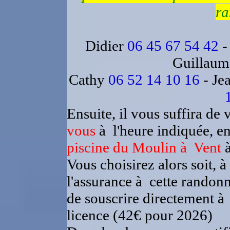
ra
Didier
06 45 67 54 42
-
Guillau
Cathy
06 52 14 10 16
- Je
Ensuite, il vous suffira de 
vous
à l'heure indiquée, en
piscine du Moulin à Vent
à
Vous choisirez alors soit, à
l'assurance à cette randonn
de souscrire directement à 
licence (42€ pour 2026)