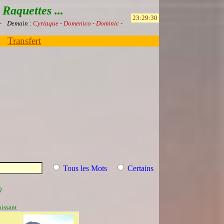
Raquettes ...
 -
Demain :
Cyriaque - Domenico - Dominic -
Transfert
Tous les Mots
Certains
)
oissant