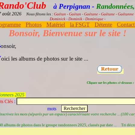
 Rando'Club
à Perpignan -
Randonnées, 
07 août 2026
Nous fêtons les :
Gaétan - Gaëtan - Gaétane - Gaëtane - Gaétanne
Dominick - Dominik - Dominique -
ogramme
Photos
Matériel
la FSGT
Détente
Contact
Bonsoir, Bienvenue sur le site !
B
onsoir,
V
oici les albums de photos sur le site ...
Cliquez sur les photos ci-dessous :
onnees 2025
ts Clés
:
mots
Inscrivez les mots (séparés par un espace) caractérisant votre recherche ... (100 car
 40 albums de photos dans le groupe randonnees 2025, classés par date ...
Tri décr