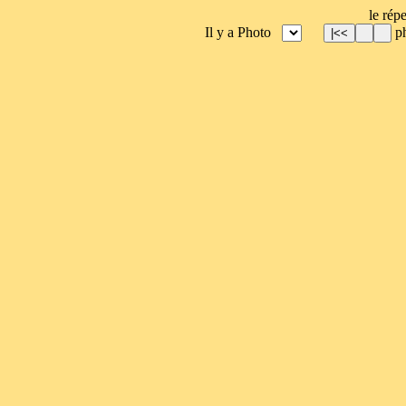
le répe
Il y a Photo
ph