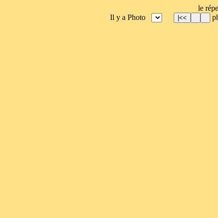
le répe
Il y a Photo
ph