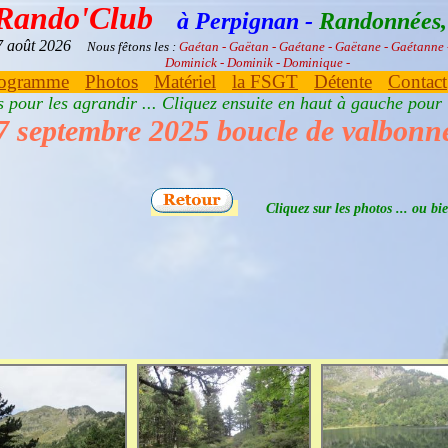
 Rando'Club
à Perpignan -
Randonnées, 
07 août 2026
Nous fêtons les :
Gaétan - Gaëtan - Gaétane - Gaëtane - Gaétanne
Dominick - Dominik - Dominique -
ogramme
Photos
Matériel
la FSGT
Détente
Contact
es pour les agrandir ... Cliquez ensuite en haut à gauche pour
7 septembre 2025 boucle de valbonn
Cliquez sur les photos ... ou 