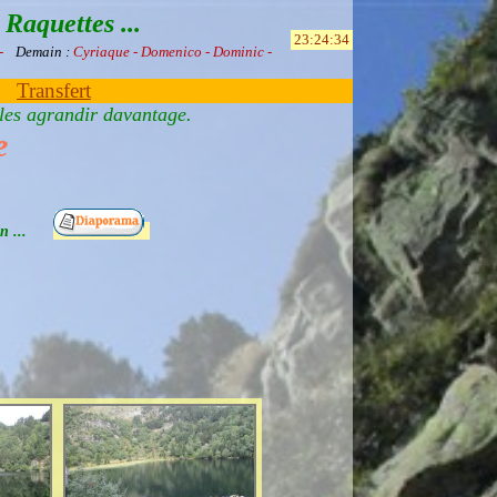
Raquettes ...
 -
Demain :
Cyriaque - Domenico - Dominic -
Transfert
 les agrandir davantage.
e
bien ...